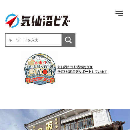
気仙沼かつお溜め釣り漁
伝来350周年をサポートしています