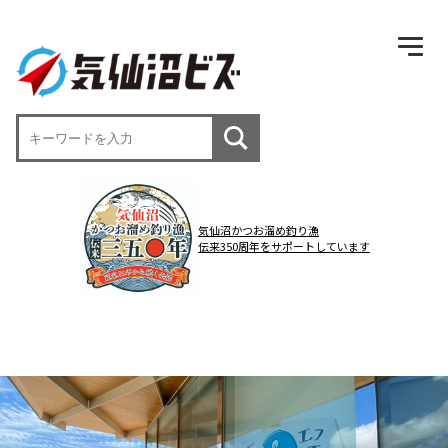
気仙沼かつお溜め釣り漁
伝来350周年をサポートしています