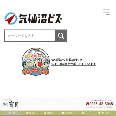
気仙沼かつお溜め釣り漁
伝来350周年をサポートしています