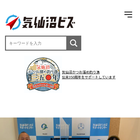
気仙沼かつお溜め釣り漁
伝来350周年をサポートしています