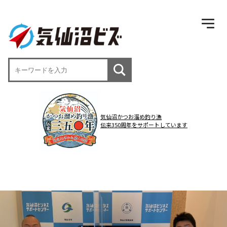
気仙沼かつお溜め釣り漁
伝来350周年をサポートしています