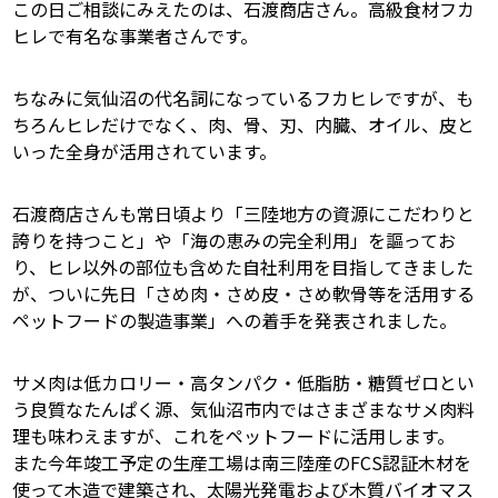
この日ご相談にみえたのは、石渡商店さん。高級食材フカ
ヒレで有名な事業者さんです。
ちなみに気仙沼の代名詞になっているフカヒレですが、も
ちろんヒレだけでなく、肉、骨、刃、内臓、オイル、皮と
いった全身が活用されています。
石渡商店さんも常日頃より「三陸地方の資源にこだわりと
誇りを持つこと」や「海の恵みの完全利用」を謳ってお
り、ヒレ以外の部位も含めた自社利用を目指してきました
が、ついに先日「さめ肉・さめ皮・さめ軟骨等を活用する
ペットフードの製造事業」への着手を発表されました。
サメ肉は低カロリー・高タンパク・低脂肪・糖質ゼロとい
う良質なたんぱく源、気仙沼市内ではさまざまなサメ肉料
理も味わえますが、これをペットフードに活用します。
また今年竣工予定の生産工場は南三陸産のFCS認証木材を
使って木造で建築され、太陽光発電および木質バイオマス