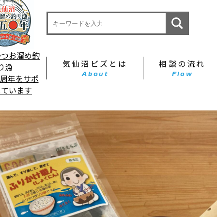
かつお溜め釣
気仙沼ビズとは
相談の流れ
り漁
About
Flow
0周年をサポ
しています