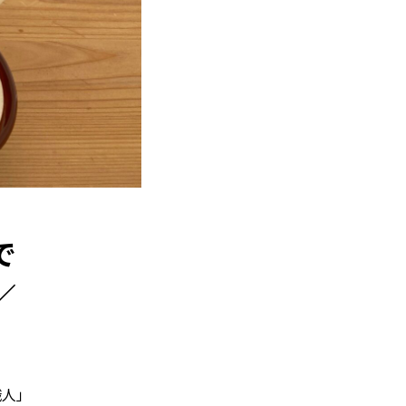
で
／
職人」