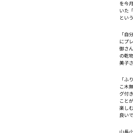
を今
いた
とい
「自
にプ
御さ
の乾
美子
「ふ
こ木
グ付
こと
楽し
良い
山長