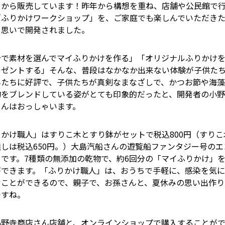
月から販売しています！昨年から構想を重ね、店舗や公民館で
「ふりかけワークショップ」を、ご家庭でも楽しんでいただき
う思いで開発されました。
分で素材を選んでマイふりかけを作る」「オリジナルふりかけ
レゼントする」そんな、普段はなかなか出来ない体験が子供た
んたちに好評で、子供たちが真剣なまなざしで、かつお節や海
物をブレンドしている姿がとても印象的だったと、開発者の小
さんはおっしゃいます。
りかけ職人」はすりこ木とすり鉢がセットで税込800円（すりこ
無しは税込650円。）大島汽船さんの遊覧船ファンタジー号のエ
きです。7種類の無添加の乾物で、約6回分の「マイふりかけ」
ができます。「ふりかけ職人」は、おうちで手軽に、感染を気
むことができるので、親子で、お孫さんと、夏休みの思い出作り
ですね。
小野寺商店さん店舗と、オンラインショップで購入することが