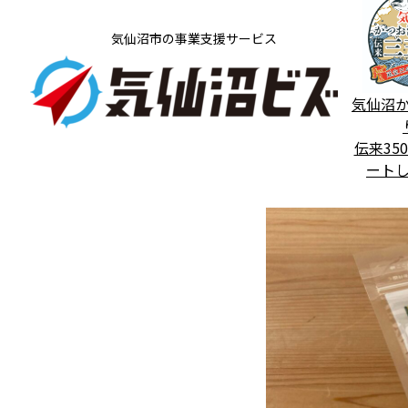
気仙沼市の事業支援サービス
気仙沼
伝来35
ート