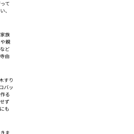
行って
たい、
を家族
ちや親
藻など
野寺由
木すり
コバッ
を作る
にせず
にも
できま