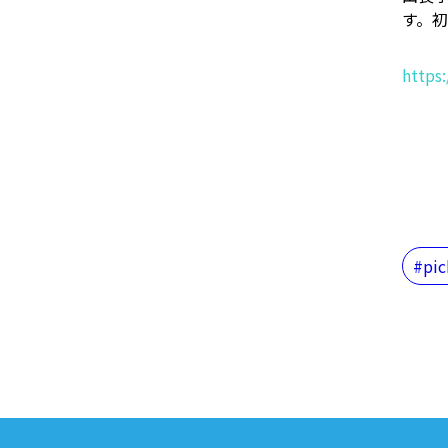
す。
https
pi