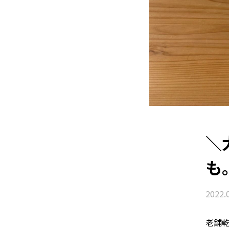
＼
も
2022.
老舗