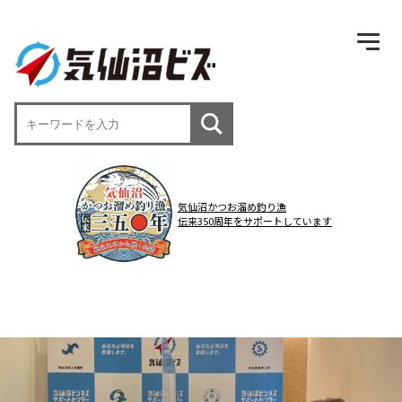
気仙沼かつお溜め釣り漁
伝来350周年をサポートしています