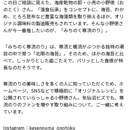
この日ご相談に見えた、海産乾物の卸・小売の小野徳（お
のとく）さん。「藻食伝承」をコンセプトに、海苔、わか
め、とろろ昆布など豊富な海藻類を取り揃えるほか、オリ
ジナル調味料の製造販売もされています。そんな小野徳さ
んが今一番推したいのが、「みちのく寒流のり」。
「みちのく寒流のり」は、寒流と暖流がぶつかる独特の潮
目の中で育つ「北限の海苔」。そのため、ほかの海苔と比
べて、しっかりとした歯ごたえで、パリッとした食感が特
長なのだそうです。
寒流のりの美味しさを多くの人に知っていただくため、ホ
ームページ、SNSなどで積極的に「オリジナルレシピ」を
公開されていらっしゃる小野徳さん。気仙沼ビズでも、寒
流のりのファンを増やす取り組みについて、ご一緒に考え
ています。
Instagram：kesennuma_onotoku