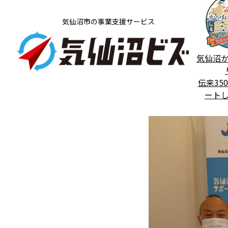
気仙沼市の事業支援サービス
気仙沼
伝来35
ート