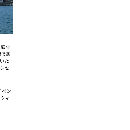
経験な
店であ
いた
コンセ
イベン
ロウィ