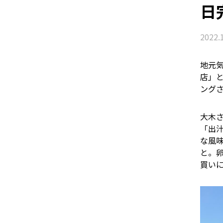
日
2022.
地元
店」
ング
大木
「出
な風
と。
買い