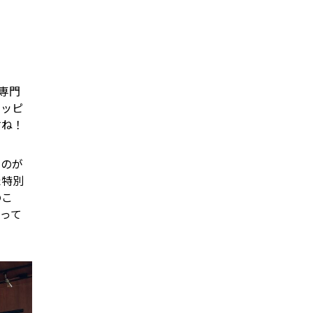
専門
ラッピ
すね！
たのが
た特別
のこ
って