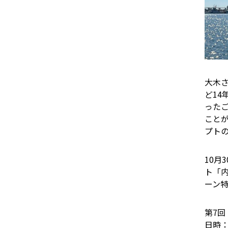
大木
ど1
った
こと
プト
10月
ト「
ーン
第7回
日時：