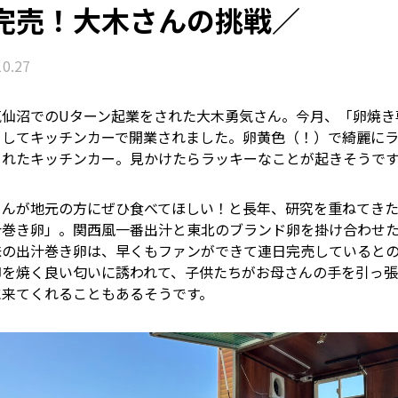
完売！大木さんの挑戦／
10.27
気仙沼でのUターン起業をされた大木勇気さん。今月、「卵焼き
としてキッチンカーで開業されました。卵黄色（！）で綺麗に
されたキッチンカー。見かけたらラッキーなことが起きそうで
さんが地元の方にぜひ食べてほしい！と長年、研究を重ねてき
汁巻き卵」。関西風一番出汁と東北のブランド卵を掛け合わせ
味の出汁巻き卵は、早くもファンができて連日完売していると
卵を焼く良い匂いに誘われて、子供たちがお母さんの手を引っ張
に来てくれることもあるそうです。