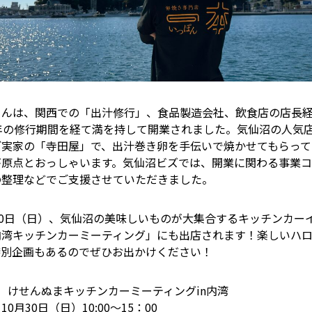
さんは、関西での「出汁修行」、食品製造会社、飲食店の店長
4年の修行期間を経て満を持して開業されました。気仙沼の人気
ご実家の「寺田屋」で、出汁巻き卵を手伝いで焼かせてもらって
が原点とおっしゃいます。気仙沼ビズでは、開業に関わる事業
の整理などでご支援させていただきました。
30日（日）、気仙沼の美味しいものが大集合するキッチンカー
内湾キッチンカーミーティング」にも出店されます！楽しいハ
特別企画もあるのでぜひお出かけください！
 けせんぬまキッチンカーミーティングin内湾
10月30日（日）10:00～15：00