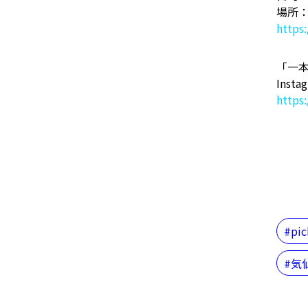
場所
https
「一
Insta
https
pi
気