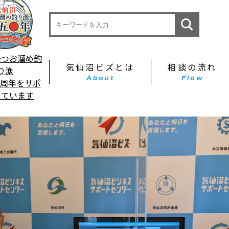
かつお溜め釣
気仙沼ビズとは
相談の流れ
り漁
About
Flow
0周年をサポ
しています