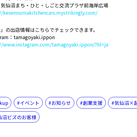
：気仙沼まち・ひと・しごと交流プラザ前海岸広場
://kesennumakitchencars.mystrikingly.com/
本」の出店情報はこちらでチェックできます。
gram：tamagoyaki.ippon
://www.instagram.com/tamagoyaki.ippon/?hl=ja
ckup
イベント
お知らせ
創業支援
気仙沼×
仙沼ビズのお客様