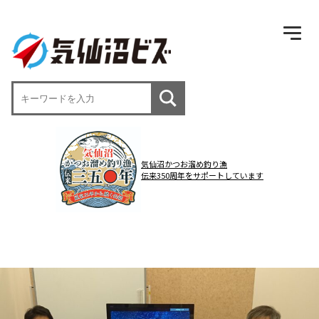
気仙沼かつお溜め釣り漁
伝来350周年をサポートしています