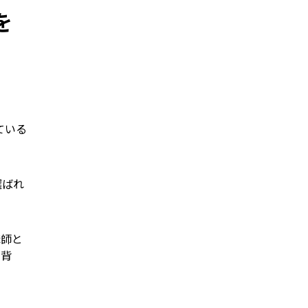
を
ている
選ばれ
講師と
の背