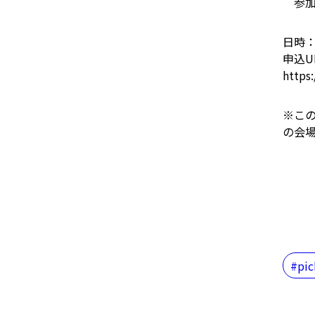
参加
日時：1
申込U
https
※こ
の会
pi