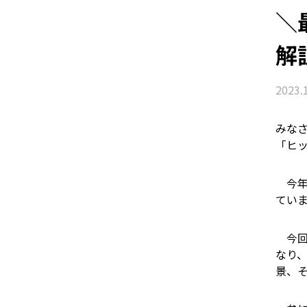
＼
解
2023.
みな
「ヒ
今年
てい
今回
なり
景、