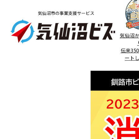
気仙沼市の事業支援サービス
気仙沼
伝来35
ート