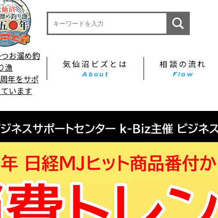
かつお溜め釣
気仙沼ビズとは
相談の流れ
り漁
About
Flow
0周年をサポ
しています