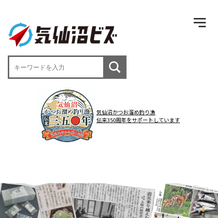
気仙沼かつお溜め釣り漁
伝来350周年をサポートしています