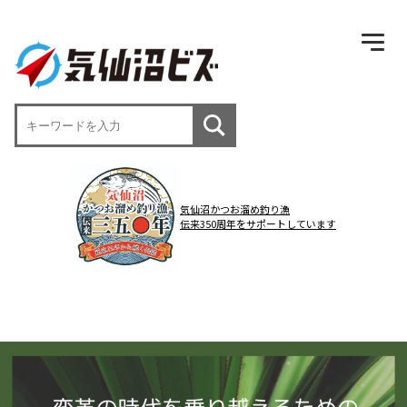
気仙沼かつお溜め釣り漁
伝来350周年をサポートしています