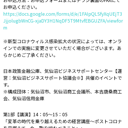
お申込方法：お申込フォームまたはチラシ裏面のFAXにて
お申込ください。
https://docs.google.com/forms/d/e/1FAIpQLSfyXqUEjT3
JjjolugbWnCG-xjaDY3H1NqDF5T9MtvfEBGUZFA/viewfor
m
※新型コロナウィルス感染拡大の状況によっては、オンラ
インでの実施に変更させていただく場合がございます。あ
らかじめご了承ください。
日本政策金融公庫、気仙沼ビジネスサポートセンター【運
営：気仙沼ビジネスサポート協議会※】共催のイベントで
す。
※構成団体：気仙沼市、気仙沼商工会議所、本吉唐桑商工
会、気仙沼信用金庫
第1部【講演】14：05～15：05
「変革の時代を乗り越えるための経営講座～ポストコロナ